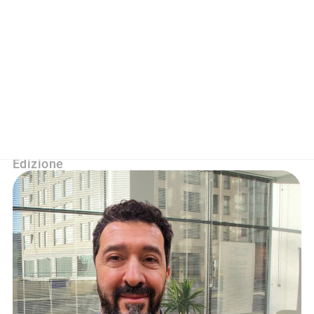
Manager BCC
ravennate forlivese e
imolese
Data:
29/11/2024
Categoria:
Banche
,
Business Model
,
VI
Edizione