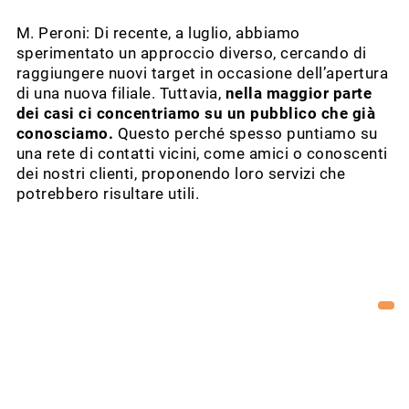
M. Peroni: Di recente, a luglio, abbiamo
sperimentato un approccio diverso, cercando di
raggiungere nuovi target in occasione dell’apertura
di una nuova filiale. Tuttavia,
nella maggior parte
dei casi ci concentriamo su un pubblico che già
conosciamo.
Questo perché spesso puntiamo su
una rete di contatti vicini, come amici o conoscenti
dei nostri clienti, proponendo loro servizi che
potrebbero risultare utili.
C’è però un limite legato alla nostra natura
territoriale: ad esempio, può capitare che qualcuno
da Verona ci contatti, interessato a ciò che ha visto
tra le condivisioni sui social, ma essendo al di fuori