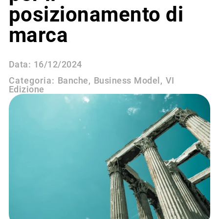
posizionamento di
marca
Data:
16/12/2024
Categoria:
Banche
,
Business Model
,
VI
Edizione