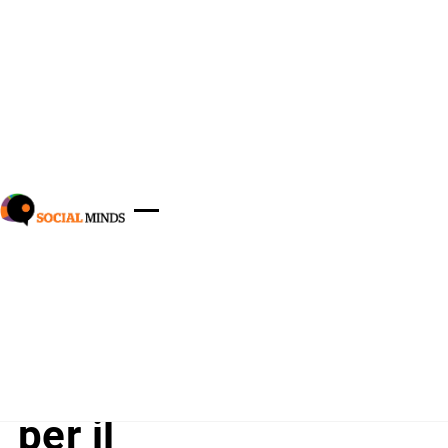
Home
-
Blog
-
Banche
-
Banche e cultura: un connubio
perfetto per il posizionamento di marca
Banche e cultura: un
connubio perfetto
per il